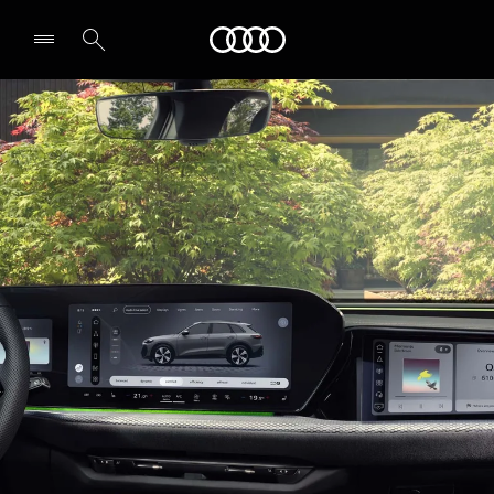
Q5 SUV
Audi
Technology & Digitalisation
Book a test drive
Select dealer