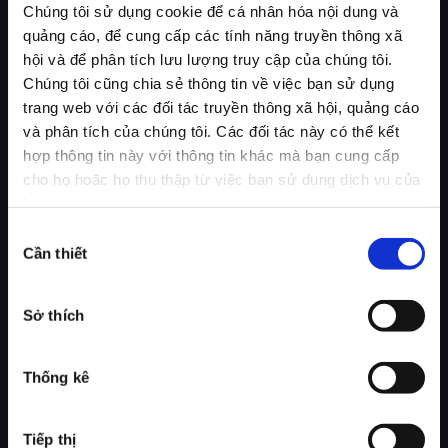
Chúng tôi sử dụng cookie để cá nhân hóa nội dung và
quảng cáo, để cung cấp các tính năng truyền thông xã
hội và để phân tích lưu lượng truy cập của chúng tôi.
Chúng tôi cũng chia sẻ thông tin về việc bạn sử dụng
trang web với các đối tác truyền thông xã hội, quảng cáo
và phân tích của chúng tôi. Các đối tác này có thể kết
hợp thông tin này với thông tin khác mà bạn cung cấp
cho họ hoặc họ thu thập từ việc bạn sử dụng dịch vụ của
họ.
Lựa
Cần thiết
chọn
chấp
thuận
Sở thích
Thống kê
Tiếp thị