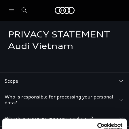
Audi
PRIVACY STATEMENT
Select dealer
Audi Vietnam
Scope
Who is responsible for processing your personal
data?
Why do we process your personal data?