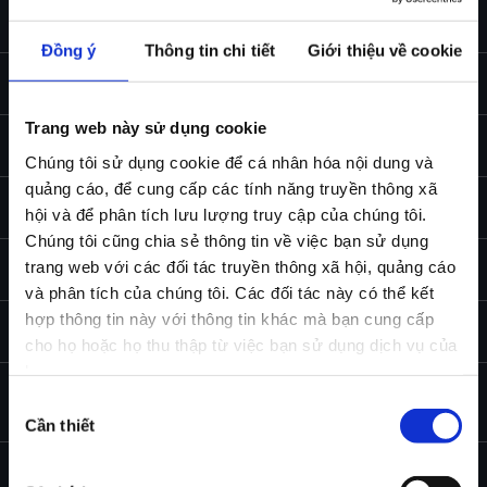
Which personal data we process?
Đồng ý
Thông tin chi tiết
Giới thiệu về cookie
How do we process your personal data?
Trang web này sử dụng cookie
How do we share or transfer your personal data?
Chúng tôi sử dụng cookie để cá nhân hóa nội dung và
quảng cáo, để cung cấp các tính năng truyền thông xã
How do we protect your personal data?
hội và để phân tích lưu lượng truy cập của chúng tôi.
Chúng tôi cũng chia sẻ thông tin về việc bạn sử dụng
trang web với các đối tác truyền thông xã hội, quảng cáo
How long do we retain your personal data?
và phân tích của chúng tôi. Các đối tác này có thể kết
hợp thông tin này với thông tin khác mà bạn cung cấp
Cookies, web beacons and similar techniques
cho họ hoặc họ thu thập từ việc bạn sử dụng dịch vụ của
họ.
Consequences and unexpected damages that are
Lựa
likely to occur
Cần thiết
chọn
chấp
Your rights and obligations
thuận