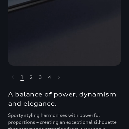
1
2
3
4
t-highlights.skipLinkText__
A balance of power, dynamism
and elegance.
Sporty styling harmonises with powerful
proportions – creating an exceptional silhouette