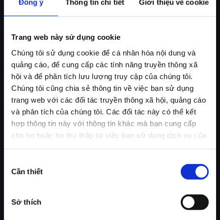
Đồng ý
Thông tin chi tiết
Giới thiệu về cookie
Trang web này sử dụng cookie
Chúng tôi sử dụng cookie để cá nhân hóa nội dung và
quảng cáo, để cung cấp các tính năng truyền thông xã
hội và để phân tích lưu lượng truy cập của chúng tôi.
Chúng tôi cũng chia sẻ thông tin về việc bạn sử dụng
trang web với các đối tác truyền thông xã hội, quảng cáo
và phân tích của chúng tôi. Các đối tác này có thể kết
hợp thông tin này với thông tin khác mà bạn cung cấp
cho họ hoặc họ thu thập từ việc bạn sử dụng dịch vụ của
họ.
Lựa
Cần thiết
chọn
chấp
thuận
Sở thích