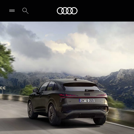
Q3 Sportback
Audi
Design & Specifications
Book a test drive
Select dealer