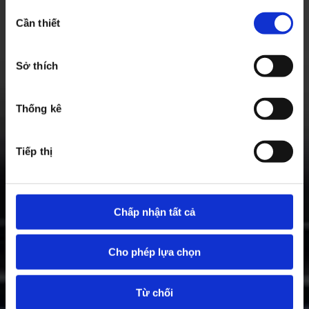
Lựa
Cần thiết
chọn
chấp
thuận
Sở thích
Thống kê
Tiếp thị
Chấp nhận tất cả
Cho phép lựa chọn
Từ chối