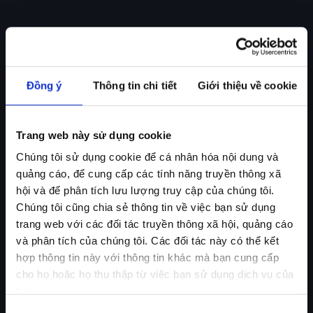
Đồng ý
Thông tin chi tiết
Giới thiệu về cookie
Trang web này sử dụng cookie
Chúng tôi sử dụng cookie để cá nhân hóa nội dung và
quảng cáo, để cung cấp các tính năng truyền thông xã
hội và để phân tích lưu lượng truy cập của chúng tôi.
Chúng tôi cũng chia sẻ thông tin về việc bạn sử dụng
trang web với các đối tác truyền thông xã hội, quảng cáo
và phân tích của chúng tôi. Các đối tác này có thể kết
hợp thông tin này với thông tin khác mà bạn cung cấp
cho họ hoặc họ thu thập từ việc bạn sử dụng dịch vụ của
họ.
Lựa