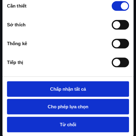
Cần thiết
chọn
chấp
thuận
Sở thích
Thống kê
Tiếp thị
Chấp nhận tất cả
Cho phép lựa chọn
Từ chối