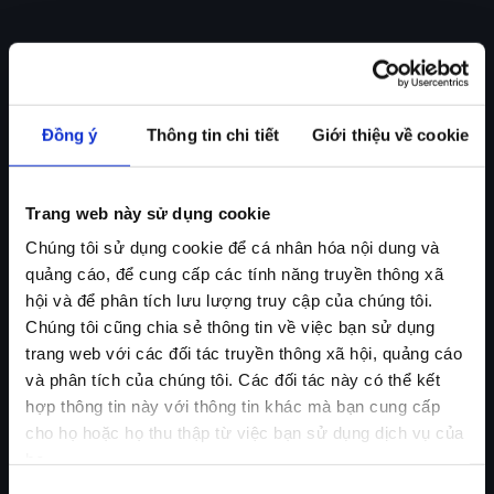
Đồng ý
Thông tin chi tiết
Giới thiệu về cookie
Trang web này sử dụng cookie
Chúng tôi sử dụng cookie để cá nhân hóa nội dung và
quảng cáo, để cung cấp các tính năng truyền thông xã
hội và để phân tích lưu lượng truy cập của chúng tôi.
Chúng tôi cũng chia sẻ thông tin về việc bạn sử dụng
trang web với các đối tác truyền thông xã hội, quảng cáo
và phân tích của chúng tôi. Các đối tác này có thể kết
hợp thông tin này với thông tin khác mà bạn cung cấp
cho họ hoặc họ thu thập từ việc bạn sử dụng dịch vụ của
họ.
Lựa