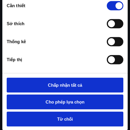
Cần thiết
chọn
chấp
thuận
Sở thích
Thống kê
Tiếp thị
Chấp nhận tất cả
Cho phép lựa chọn
Từ chối