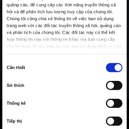
quảng cáo, để cung cấp các tính năng truyền thông xã
hội và để phân tích lưu lượng truy cập của chúng tôi.
The all-new A6 S line
Chúng tôi cũng chia sẻ thông tin về việc bạn sử dụng
__fa.audi-feature-app-model-
trang web với các đối tác truyền thông xã hội, quảng cáo
selector.compare.checkboxLabel__
và phân tích của chúng tôi. Các đối tác này có thể kết
hợp thông tin này với thông tin khác mà bạn cung cấp
Discover
cho họ hoặc họ thu thập từ việc bạn sử dụng dịch vụ của
họ.
New cars in stock (10)
Lựa
Cần thiết
chọn
chấp
thuận
Sở thích
Thống kê
Back to top
Tiếp thị
All Models