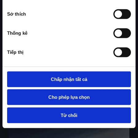
chấp
thuận
Sở thích
Thống kê
Tiếp thị
Chấp nhận tất cả
Cho phép lựa chọn
Từ chối