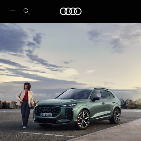
Q3 SUV
Audi
Thiết kế & Thông số kỹ thuật
Đăng ký lái thử
Chọn đại lý