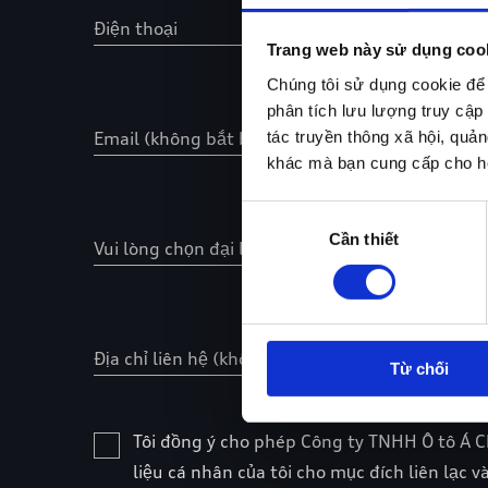
Trang web này sử dụng coo
Chúng tôi sử dụng cookie để 
phân tích lưu lượng truy cập
tác truyền thông xã hội, quản
khác mà bạn cung cấp cho họ
Lựa
Cần thiết
chọn
chấp
thuận
Từ chối