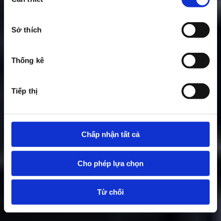
chọn
chấp
thuận
Sở thích
Thống kê
Tiếp thị
Chấp nhận tất cả
Cho phép lựa chọn
Từ chối