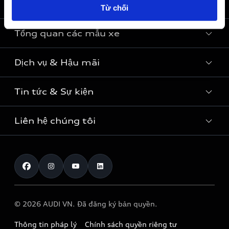
Trở lại đầu trang
Từ chối
Tổng quan các mẫu xe
Dịch vụ & Hậu mãi
Các mẫu xe
Xe điện
Tin tức & Sự kiện
Trung tâm dịch vụ Audi
Sedan
Dịch vụ & Bảo dưỡng
Liên hệ chúng tôi
2026
SUV
Tra cứu chiến dịch triệu hồi
2025
Coupé
Thông tin đại lý
Đặt lịch hẹn dịch vụ
Sportback
Tuyển dụng
Lịch bảo dưỡng lưu động Audi 2026
Xe thể thao
Đăng ký lái thử
© 2026 AUDI VN. Đã đăng ký bản quyền.
Chăm sóc khách hàng Audi
Thông tin pháp lý
Chính sách quyền riêng tư