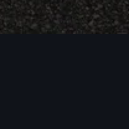
Ở trang này
Tổng quan
Việt Nam, ngày 23 tháng 7 năm 2025
Audi Việt Nam khởi động
chương trình “Hè bùng nổ
cùng Audi”, ưu đãi lên đến
200 triệu đồng