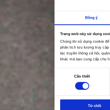
Đồng ý
Trang web này sử dụng coo
Chúng tôi sử dụng cookie để 
phân tích lưu lượng truy cập
tác truyền thông xã hội, quản
khác mà bạn cung cấp cho họ
Lựa
Cần thiết
chọn
chấp
thuận
Từ chối