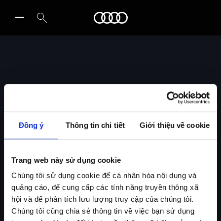
Audi
Select dealer
Site currently not available
Our site is currently offline due to maintenance activities.
Please, check this site again later.
Đồng ý
Thông tin chi tiết
Giới thiệu về cookie
Site actuellement indisponible
Notre site est actuellement hors ligne en raison d'activités
Trang web này sử dụng cookie
de maintenance.
Chúng tôi sử dụng cookie để cá nhân hóa nội dung và
Veuillez consulter à nouveau ce site plus tard.
quảng cáo, để cung cấp các tính năng truyền thông xã
hội và để phân tích lưu lượng truy cập của chúng tôi.
Seite vorübergehend nicht erreichbar
Chúng tôi cũng chia sẻ thông tin về việc bạn sử dụng
Aufgrund von Wartungsarbeiten ist diese Seite leider