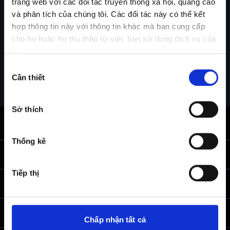
trang web với các đối tác truyền thông xã hội, quảng cáo
vorübergehend nicht erreichbar.
và phân tích của chúng tôi. Các đối tác này có thể kết
Bitte versuchen Sie es zu einem späteren Zeitpunkt erneut.
hợp thông tin này với thông tin khác mà bạn cung cấp
cho họ hoặc họ thu thập từ việc bạn sử dụng dịch vụ của
©
2026
AUDI AG. All rights reserved.
họ.
Lựa
Cần thiết
chọn
chấp
thuận
Sở thích
Back to top
Thống kê
All Models
Tiếp thị
Aftersales & Servicing
All Models
Electric
News & Events
Audi Service Centre
Chấp nhận tất cả
Sedan